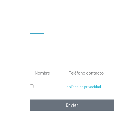
¿LE LLAMAMOS?
En
ESOJ Sistemas
queremos brindarle una
00pm
atención personalizada y eficiente.
00pm
00pm
00pm
00pm
He leído y acepto la
política de privacidad
.
Cómo tratamos tus datos,
ver ahora.
Enviar