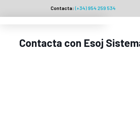
Contacta:
(+34) 954 259 534
Contacta con Esoj Sistem
CONTACTO ESOJ SISTEMAS
Comprometidos en o
soluciones
Si estás buscando soluciones tecnológicas innovadora