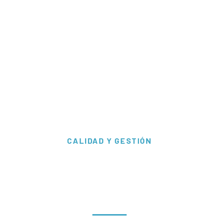
CALIDAD Y GESTIÓN
rtificación ISO 9001:2
ISO 14001:2015