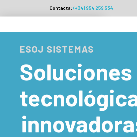
Contacta:
(+34) 954 259 534
ESOJ SISTEMAS
Soluciones
tecnológic
innovadora